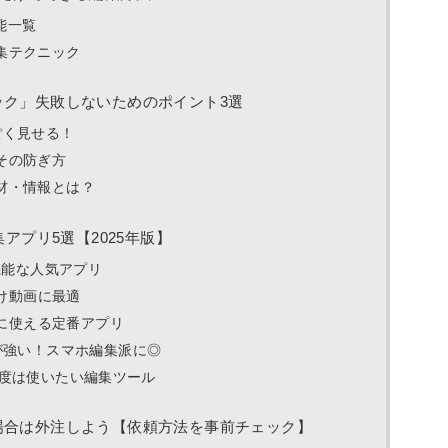
機能一覧
集テクニック
ニック」失敗しないためのポイント3選
ぽく見せる！
その防ぎ方
材・情報とは？
アプリ5選【2025年版】
機能な人気アプリ
向け動画に最適
的に使える定番アプリ
が強い！スマホ編集派に◎
なら一度は使いたい編集ツール
ない場合は外注しよう【依頼方法を事前チェック】