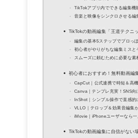
TikTokアプリ内でできる編集
音楽と映像をシンクロさせる編
TikTokの動画編集「王道テク
編集の基本5ステップでプロっ
初心者がやりがちな編集ミスと
スムーズに頼むために必要な素
初心者におすすめ！無料動画編集
CapCut｜公式連携で時短＆高
Canva｜テンプレ充実！SNS
InShot｜シンプル操作で直感
VLLO｜テロップ＆効果音編集
iMovie｜iPhoneユーザー
TikTokの動画編集に自信が