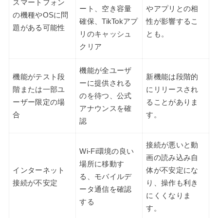
スマートフォン
ート、空き容量
やアプリとの相
の機種やOSに問
確保、TikTokアプ
性が影響するこ
題がある可能性
リのキャッシュ
とも。
クリア
機能が全ユーザ
機能がテスト段
新機能は段階的
ーに提供される
階または一部ユ
にリリースされ
のを待つ、公式
ーザー限定の場
ることがありま
アナウンスを確
合
す。
認
接続が悪いと動
Wi-Fi環境の良い
画の読み込み自
場所に移動す
インターネット
体が不安定にな
る、モバイルデ
接続が不安定
り、操作も利き
ータ通信を確認
にくくなりま
する
す。