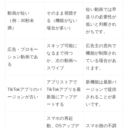
短い動画では早
動画が短い
そのまま視聴す
送りの必要性が
（例：30秒未
る（機能がない
低いと判断され
満）
場合が多い）
がちです。
スキップ可能に
広告主の意向で
広告・プロモー
なるまで待つ
機能が制限され
ション動画であ
か、次の動画へ
ている場合があ
る
スワイプ
ります。
アプリストアで
新機能は最新バ
TikTokアプリのバ
TikTokアプリを最
ージョンで提供
ージョンが古い
新版にアップデ
されることが多
ートする
いです。
スマホの再起
動、OSアップデ
スマホ側の不調