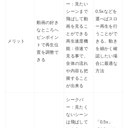
ー：見たい
シーンまで
0.5xなどを
飛ばして動
選べばスロ
動画の好き
画を見るこ
ー再生を行
なところへ
とができる
うことがで
ピンポイン
メリット
再生速度機
きる。動き
トで再生位
能：倍速で
を細かく確
置を調整で
見る事で、
認したい場
きる
全体の流れ
合に最適な
や内容も把
方法
握すること
が出来る
シークバ
ー：見たく
ないシーン
は飛ばして
「0.5x」