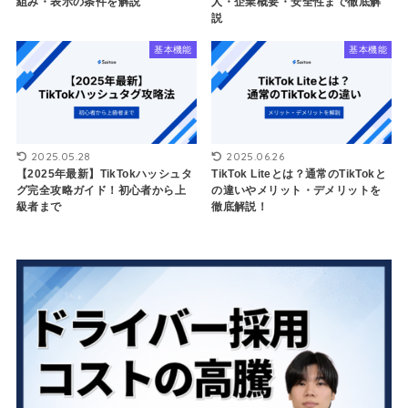
組み・表示の条件を解説
人・企業概要・安全性まで徹底解
説
基本機能
基本機能
2025.05.28
2025.06.26
【2025年最新】TikTokハッシュタ
TikTok Liteとは？通常のTikTokと
グ完全攻略ガイド！初心者から上
の違いやメリット・デメリットを
級者まで
徹底解説！