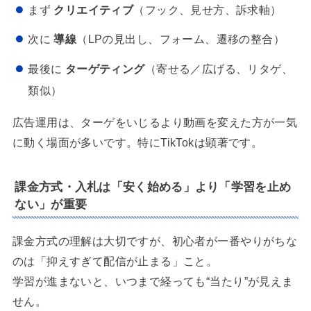
まず
クリエイティブ
（フック、見せ方、訴求軸）
次に
導線
（LPの見出し、フォーム、遷移の整合）
最後に
ターゲティング
（寄せる／広げる、リタゲ、
類似）
広告運用は、ターゲをいじるより動画を変えた方が一気
に動く場面が多いです。特にTikTokは顕著です。
課金方式・入札は「安く始める」より「学習を止め
ない」が重要
課金方式の理解は大切ですが、初心者が一番やりがちな
のは「抑えすぎて配信が止まる」こと。
学習が進まないと、いつまで経っても“当たり”が見えま
せん。