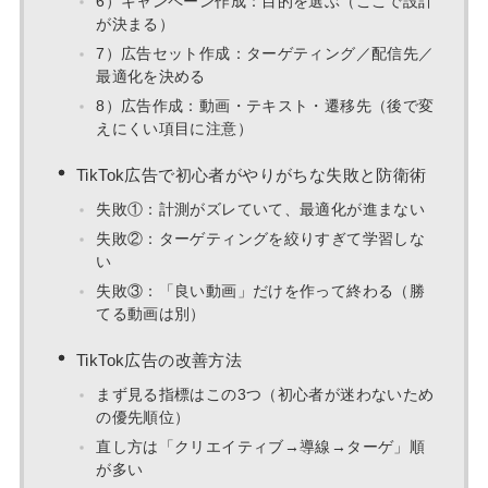
6）キャンペーン作成：目的を選ぶ（ここで設計
が決まる）
7）広告セット作成：ターゲティング／配信先／
最適化を決める
8）広告作成：動画・テキスト・遷移先（後で変
えにくい項目に注意）
TikTok広告で初心者がやりがちな失敗と防衛術
失敗①：計測がズレていて、最適化が進まない
失敗②：ターゲティングを絞りすぎて学習しな
い
失敗③：「良い動画」だけを作って終わる（勝
てる動画は別）
TikTok広告の改善方法
まず見る指標はこの3つ（初心者が迷わないため
の優先順位）
直し方は「クリエイティブ→導線→ターゲ」順
が多い